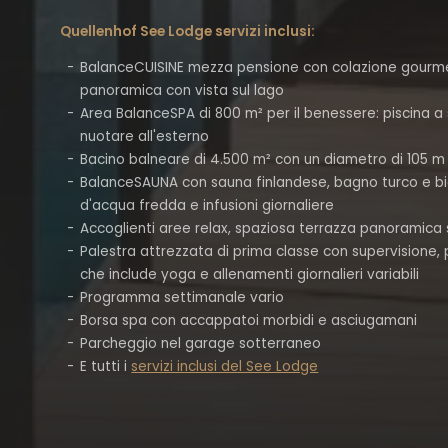
Quellenhof See Lodge servizi inclusi:
BalanceCUISINE mezza pensione con colazione gourmet
panoramica con vista sul lago
Area BalanceSPA di 800 m² per il benessere: piscina a 
nuotare all'esterno
Bacino balneare di 4.500 m² con un diametro di 105 m 
BalanceSAUNA con sauna finlandese, bagno turco e bio
d'acqua fredda e infusioni giornaliere
Accoglienti aree relax, spaziosa terrazza panoramic
Palestra attrezzata di prima classe con supervision
che include yoga e allenamenti giornalieri variabili
Programma settimanale vario
Borsa spa con accappatoi morbidi e asciugamani
Parcheggio nel garage sotterraneo
E tutti i
servizi inclusi del See Lodge