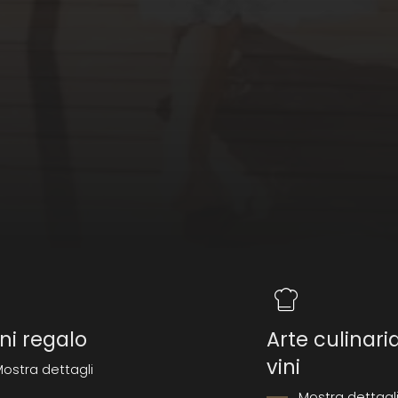
ee Lodge possono utilizzare tutti i servizi e i
 wellness (piscine, saune, zone relax, sala
amma sportivo) e i campi da tennis del resort
’Hotel | Chalet Das Alpenschlössel.
ni regalo
Arte culinari
vini
ostra dettagli
Mostra dettagl