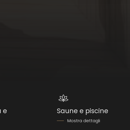
a e
Saune e piscine
Mostra dettagli
i