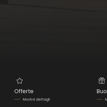
Highlight
Tutti gli ospiti del Quellenhof S
comfort delle aree spa, sport e
fitness e ginnastica con progr
principale del Quellenhof e dell
Offerte
Buo
Mostra dettagli
M