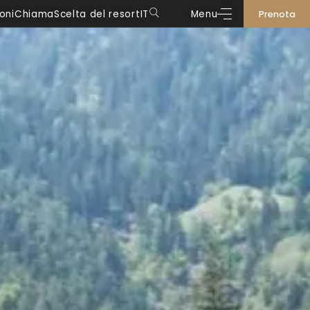
oni
Chiama
Scelta del resort
IT
Menu
Prenota
DE
IT
EN
FR