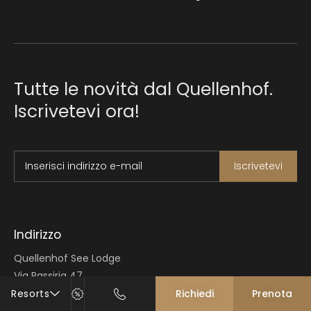
Tutte le novità dal Quellenhof.
Iscrivetevi ora!
Inserisci indirizzo e-mail
Iscrivetevi
Indirizzo
Quellenhof See Lodge
Via Passiria 47
39010 S. Martino in Passiria presso Merano
Resorts
Richiedi
Prenota
Italia