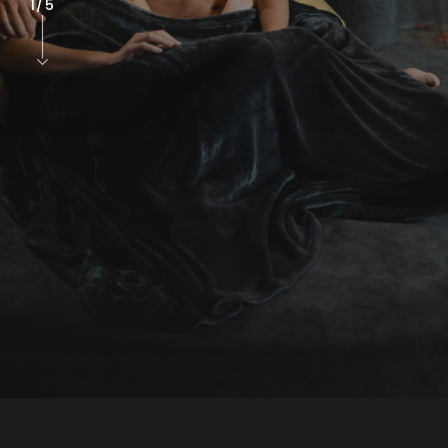
1
/
5