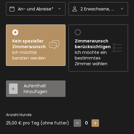
An- und Abreise*
2 Erwachsene, Gourmet-Halbpension
Kein spezieller
Zimmerwunsch
Zimmerwunsch
berücksichtigen
Ich möchte
Ich möchte ein
beraten werden
bestimmtes
Zimmer wählen
Aufenthalt
hinzufügen
Anzahl Hunde
25,00 € pro Tag (ohne Futter)